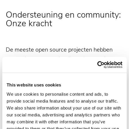
Ondersteuning en community:
Onze kracht
De meeste open source projecten hebben
een actieve community die ondersteuning
biedt en bijdraagt aan de ontwikkeling van de
software. Wanneer je een verouderde versie
This website uses cookies
gebruikt, kan het moeilijker zijn om hulp te
We use cookies to personalise content and ads, to
krijgen, omdat de focus van de community
provide social media features and to analyse our traffic.
vaak ligt op de nieuwste versies. Door
We also share information about your use of our site with
regelmatig te upgraden, blijf je binnen de
our social media, advertising and analytics partners who
may combine it with other information that you’ve
ondersteuningsstructuur van de community
provided to them or that they’ve collected from your use