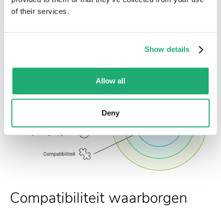
en kun je profiteren van hun expertise.
of their services.
Show details
Allow all
Deny
Compatibiliteit waarborgen