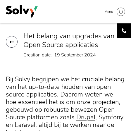
Skip
Home
Het belang van upgrades van Open Source
Breadcrumb
to
Menu
applicaties
main
content
Het belang van upgrades van
Open Source applicaties
Creation date
19 September 2024
Bij Solvy begrijpen we het cruciale belang
van het up-to-date houden van open
source applicaties. Daarom weten we
hoe essentieel het is om onze projecten,
gebouwd op robuuste bewezen Open
Source platformen zoals
Drupal
, Symfony
en Laravel, altijd bij te werken naar de