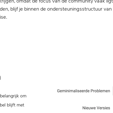
e krijgen, omdat de focus van de community vaak lig
en, blijf je binnen de ondersteuningsstructuur va
ise.
n
belangrijk om
el blijft met