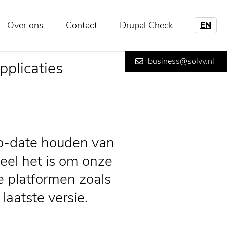
Over ons
Contact
Drupal Check
EN
business@solvy.nl
plicaties
-to-date houden van
eel het is om onze
 platformen zoals
laatste versie.