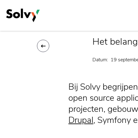
Overslaan
en
Home
Artikelen
Het belang van upgrades van Open S
Kruimelpad
naar
de
inhoud
gaan
Het belang
Datum
19 septemb
Bij Solvy begrijpe
open source appli
projecten, gebou
Drupal
, Symfony en