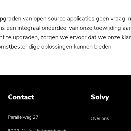
 upgraden van open source applicaties geen vraag,
is een integraal onderdeel van onze toewijding aan 
nt te upgraden, zorgen we ervoor dat we onze klan
ekomstbestendige oplossingen kunnen bieden.
Contact
Solvy
Parallelweg 27
Over ons
5223 AL, 's-Hertogenbosch