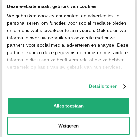
Een toolbox
– een set van geprefabriceerde,
Deze website maakt gebruik van cookies
snel integreerbare softwarecomponenten. Dit
We gebruiken cookies om content en advertenties te
personaliseren, om functies voor social media te bieden
betekent dat u minder code hoeft te schrijven,
en om ons websiteverkeer te analyseren. Ook delen we
met minder kans op fouten. Dit betekent ook
informatie over uw gebruik van onze site met onze
een grotere productiviteit en de mogelijkheid
partners voor social media, adverteren en analyse. Deze
partners kunnen deze gegevens combineren met andere
om meer tijd te besteden aan die dingen die
informatie die u aan ze heeft verstrekt of die ze hebben
een grotere toegevoegde waarde hebben.
verzameld op basis van uw gebruik van hun services.
Een methodologie
– een “montageschema”
Details tonen
voor toepassingen. Een gestructureerde
aanpak kan in eerste instantie beperkend
Alles toestaan
lijken. Maar in werkelijkheid stelt het
ontwikkelaars in staat om zowel efficiënt als
Weigeren
effectief te werken aan de meest complexe