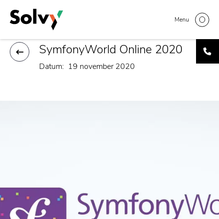
Overslaan
Home
Artikelen
SymfonyWorld Online 2020
Kruimelpad
en
Menu
naar
de
SymfonyWorld Online 2020
inhoud
gaan
Datum
19 november 2020