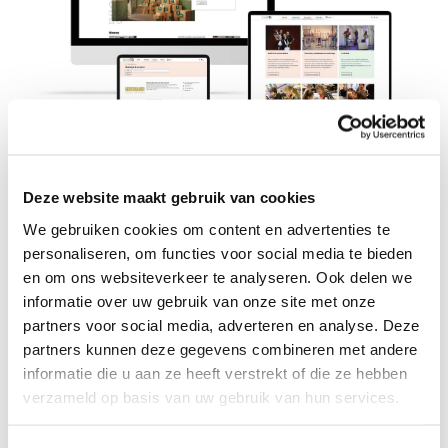
Huis73
Deze website maakt gebruik van cookies
We gebruiken cookies om content en advertenties te
Huis73 is het bruisende culturele en educatieve hart van
personaliseren, om functies voor social media te bieden
’s-Hertogenbosch. Voor deze case ontwikkelden we met
en om ons websiteverkeer te analyseren. Ook delen we
Drupal als basis een platform waarin programma’s,
informatie over uw gebruik van onze site met onze
activiteiten, cursussen en bibliotheekdiensten
partners voor social media, adverteren en analyse. Deze
samenkomen. Vanuit één centrale omgeving kunnen
partners kunnen deze gegevens combineren met andere
informatie die u aan ze heeft verstrekt of die ze hebben
medewerkers content publiceren, deelnemers registreren
verzameld op basis van uw gebruik van hun services.
en betalingen verwerken, terwijl bezoekers moeiteloos
toegang hebben tot alle diensten. Een toekomstbestendig