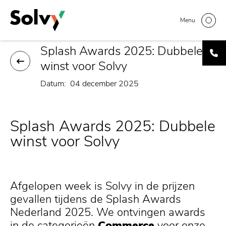
Overslaan
Home
Artikelen
Splash Awards 2025
Kruimelpad
en
Menu
naar
de
Splash Awards 2025: Dubbele
inhoud
gaan
winst voor Solvy
Datum
04 december 2025
Splash Awards 2025: Dubbele
winst voor Solvy
Afgelopen week is Solvy in de prijzen
gevallen tijdens de Splash Awards
Nederland 2025. We ontvingen awards
in de categorieën
Commerce
voor onze