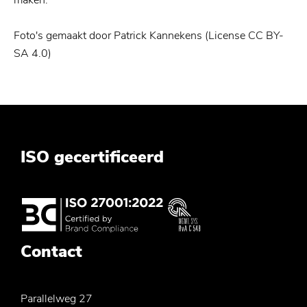
maken.
Foto's gemaakt door Patrick Kannekens (License CC BY-
SA 4.0)
ISO gecertificeerd
Contact
Parallelweg 27