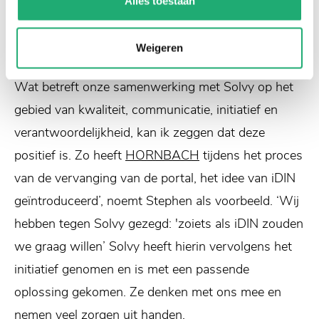
Alles toestaan
wil groeien, maar ook actief ideeën aandraagt. Die
partner bleek Solvy te zijn.
Weigeren
Wat betreft onze samenwerking met Solvy op het
gebied van kwaliteit, communicatie, initiatief en
verantwoordelijkheid, kan ik zeggen dat deze
positief is. Zo heeft
HORNBACH
tijdens het proces
van de vervanging van de portal, het idee van iDIN
geïntroduceerd’, noemt Stephen als voorbeeld. ‘Wij
hebben tegen Solvy gezegd: 'zoiets als iDIN zouden
we graag willen’ Solvy heeft hierin vervolgens het
initiatief genomen en is met een passende
oplossing gekomen. Ze denken met ons mee en
nemen veel zorgen uit handen.