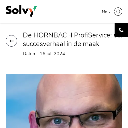
Overslaan
Home
Artikelen
Interview | Stephen Smits,
Kruimelpad
en
Menu
Hornbach
naar
de
inhoud
De HORNBACH ProfiService: een
gaan
succesverhaal in de maak
Datum
16 juli 2024