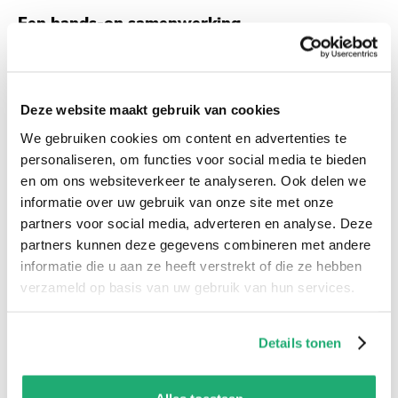
Een hands-on samenwerking
‘Luc (Solvy) en ik hebben in het verleden al een keer
met elkaar gesproken, maar destijds vonden we
beiden dat het nog niet het juiste moment was.
Deze website maakt gebruik van cookies
Toch zijn we elkaar nooit uit het oog verloren. Dat
We gebruiken cookies om content en advertenties te
personaliseren, om functies voor social media te bieden
komt omdat ik erg geïntrigeerd was door de visie en
en om ons websiteverkeer te analyseren. Ook delen we
denkwijze van Solvy voor de toekomst van
informatie over uw gebruik van onze site met onze
HORNBACH
’.
partners voor social media, adverteren en analyse. Deze
partners kunnen deze gegevens combineren met andere
‘Uiteindelijk kwam er een moment waarop we
informatie die u aan ze heeft verstrekt of die ze hebben
besloten om te stoppen met de standaardoplossing
verzameld op basis van uw gebruik van hun services.
van onze vorige partner. De vraag was toen: hoe en
met wie gaan we verder?
HORNBACH
wilde
Details tonen
samenwerken met een partij waarop we konden
vertrouwen. Een partner die flexibel is en met ons