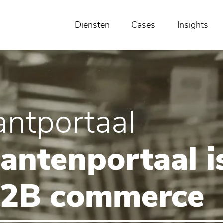
Diensten
Cases
Insights
antportaal
lantenportaal 
 B2B commerce