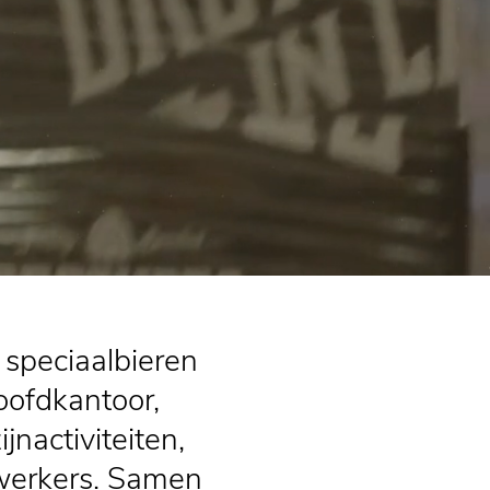
 speciaalbieren
oofdkantoor,
nactiviteiten,
werkers. Samen