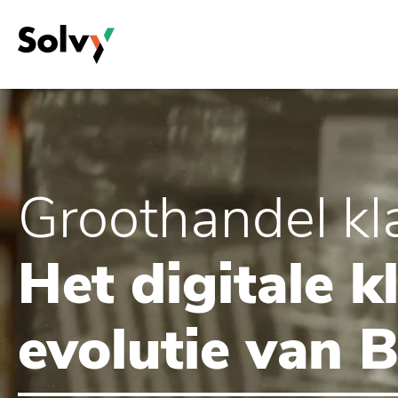
Overslaan
en
naar
de
inhoud
gaan
Groothandel kl
Het digitale k
evolutie van