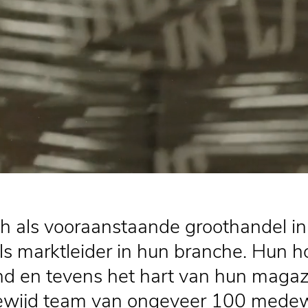
ich als vooraanstaande groothandel in
ls marktleider in hun branche. Hun h
d en tevens het hart van hun magazij
gewijd team van ongeveer 100 mede